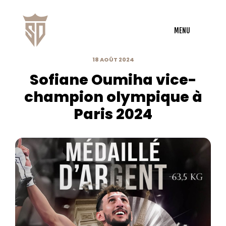
L'athlète
Son palmarès
Le Boxoum club
Les partenaires
MENU
18 AOÛT 2024
Sofiane Oumiha vice-
champion olympique à
Paris 2024