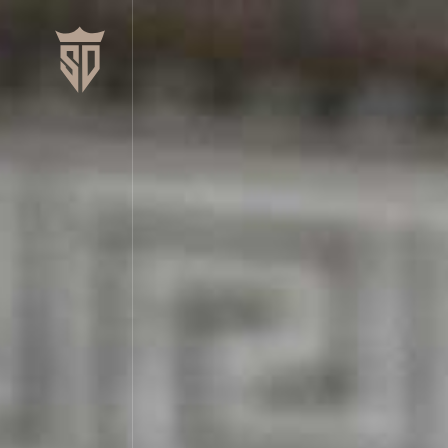
L'athlète
Son palmarès
Le Boxoum club
Les partenaires