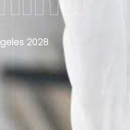
miha
ngeles 2028